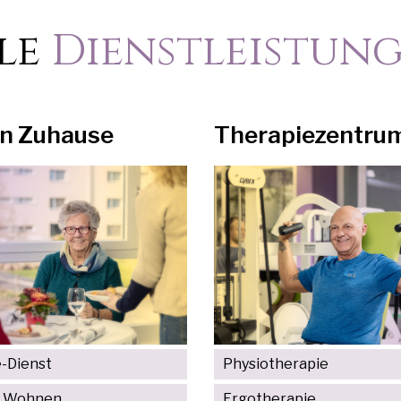
le
Dienstleistun
n Zuhause
Therapiezentru
-Dienst
Physiotherapie
s Wohnen
Ergotherapie