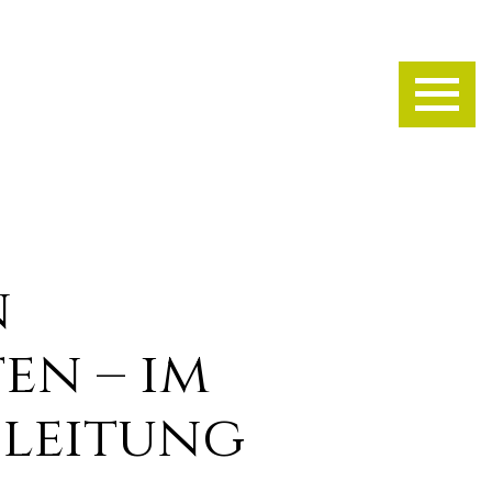
n
n – im
sleitung