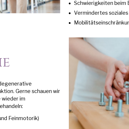
Schwierigkeiten beim 
Vermindertes soziales
Mobilitätseinschränku
ie
degenerative
ktion. Gerne schauen wir
e wieder im
behandeln:
nd Feinmotorik)